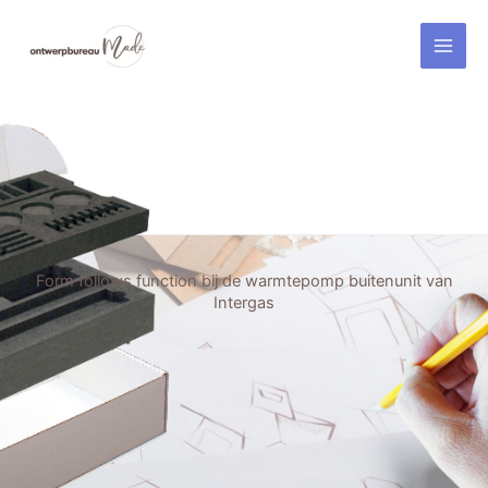
Ga
naar
de
inhoud
Form follows function bij de warmtepomp buitenunit van
Intergas